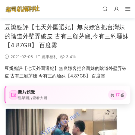
豆瓣點評【七天外圍選妃】無良嫖客把台灣妹
的陰道外壁弄破皮 古有三顧茅廬,今有三約騷妹
【4.87GB】 百度雲
2021-02-06
跑車福利
3.41k
豆瓣點評【七天外圍選妃】無良嫖客把台灣妹的陰道外壁弄破
皮 古有三顧茅廬,今有三約騷妹【4.87GB】 百度雲
圖片預覽
17
共
張
點擊圖片查看大圖